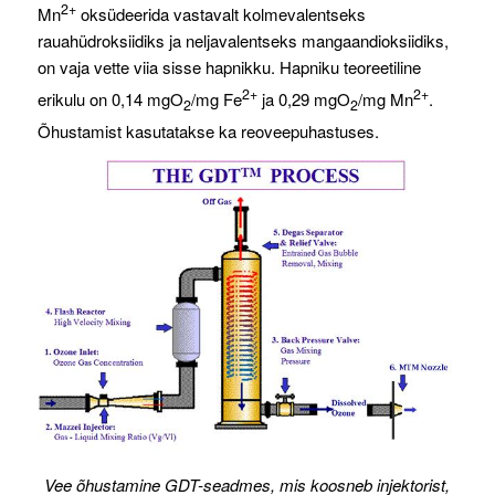
2+
Mn
oksüdeerida vastavalt kolmevalentseks
rauahüdroksiidiks ja neljavalentseks mangaandioksiidiks,
on vaja vette viia sisse hapnikku. Hapniku teoreetiline
2+
2+
erikulu on 0,14 mgO
/mg Fe
ja 0,29 mgO
/mg Mn
.
2
2
Õhustamist kasutatakse ka reoveepuhastuses.
Vee õhustamine GDT-seadmes, mis koosneb injektorist,