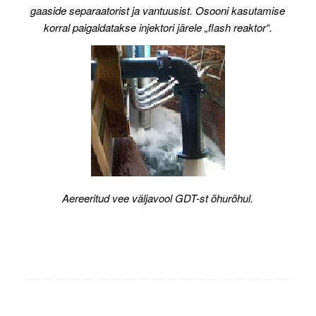
gaaside separaatorist ja vantuusist. Osooni kasutamise
korral paigaldatakse injektori järele „flash reaktor“.
Aereeritud vee väljavool GDT-st õhurõhul.