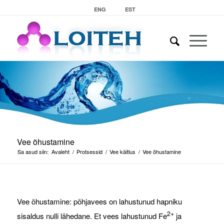
ENG
EST
Vee õhustamine
Sa asud siin:
Avaleht
/
Protsessid
/
Vee käitlus
/
Vee õhustamine
Vee õhustamine: põhjavees on lahustunud hapniku
2+
sisaldus nulli lähedane. Et vees lahustunud Fe
ja